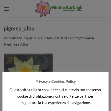
Salta
ai
contenuti
pigmea_alba
Pubblicato
7 Aprile 2017
alle
200 × 180
in
Nymphaea
Pygmaea Alba
Privacy e Cookies Policy
Questo sito utilizza cookie tecnici e, previo tuo consenso,
cookie di profilazione, nostri e di terze parti per
migliorare la tua esperienza di navigazione.
Sia commenti che trackback sono attualmente chiusi.