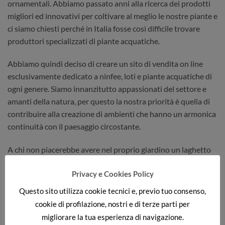
ornamentali. Abbiamo passato anni alla ricerca dei prodotti
migliori ed innovativi per coltivare al meglio le nostre piante e
ci siamo chiesti perché in Italia fosse così difficile trovare
produttori specializzati di piante acquatiche.
Abbiamo quindi deciso di creare un sito di vendita on line
esclusivamente dedicato a ninfee, loti e piante acquatiche di
ogni genere. Siamo innanzitutto appassionati del settore e
amanti della natura, per questo la nostra priorità è quella di
contribuire alla creazione di ambienti che hanno un armonica
continuità con il paesaggio circostante.
A chi non piacerebbe avere nel proprio giardino un laghetto
con piante dai fiori coloratissimi? Già nelle antiche civiltà
Privacy e Cookies Policy
l’elemento acqua nei giardini lussureggianti dell’epoca era
considerato indispensabile per raggiungere lo stato di
Questo sito utilizza cookie tecnici e, previo tuo consenso,
beatitudine e questo concetto, anche se con finalità diverse, è
cookie di profilazione, nostri e di terze parti per
arrivato fino ai giorni nostri.
migliorare la tua esperienza di navigazione.