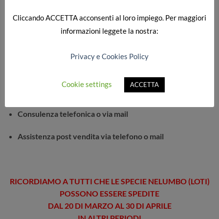
Oggi viene infatti ripreso per permettere all’ uomo di
Cliccando
ACCETTA
acconsenti al loro impiego. Per maggiori
ritrovare un equilibrio con la natura troppo spesso
informazioni leggete la nostra:
rimpiazzata dal grigiume della città. Eccoci qui allora ad
offrirti tutta la nostra esperienza e la nostra disponibilità.
Privacy e Cookies Policy
In più:
Cookie settings
ACCETTA
Spedizioni rapide ed accurate
Consulenza telefonica o via mail
Assistenza post vendita via telefono o mail
RICORDIAMO A TUTTI CHE LE SPECIE NELUMBO (LOTI)
POSSONO ESSERE SPEDITE
DAL 20 DI MARZO AL 30 DI APRILE
IN ALTRI PERIODI