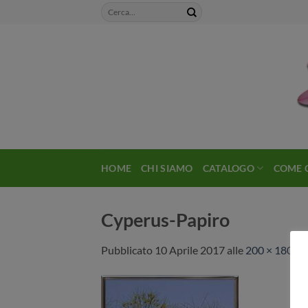
Salta
ai
contenuti
HOME
CHI SIAMO
CATALOGO
COME 
Cyperus-Papiro
Pubblicato
10 Aprile 2017
alle
200 × 180
in