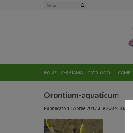
Salta
ai
contenuti
HOME
CHI SIAMO
CATALOGO
COME 
Orontium-aquaticum
Pubblicato
11 Aprile 2017
alle
200 × 180
in