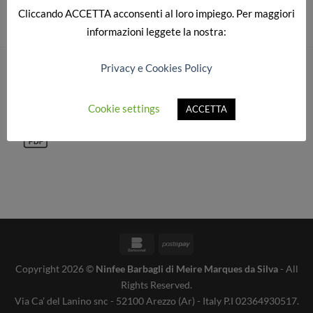
Cliccando
ACCETTA
acconsenti al loro impiego. Per maggiori
informazioni leggete la nostra:
Privacy e Cookies Policy
CATALOGO COMPLETO
Cookie settings
ACCETTA
Bankomat
Postepay
Copyright 2026 ©
Ninfee Barbagli di Meire Marques da Silva
- All
Rights Reserved.
Via Ca’ del Lanino snc - 52100 Arezzo (Ar) - Italy P.I 02364930517.