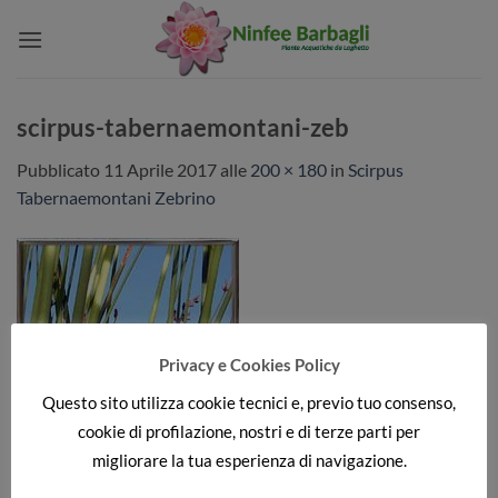
Salta
ai
contenuti
scirpus-tabernaemontani-zeb
Pubblicato
11 Aprile 2017
alle
200 × 180
in
Scirpus
Tabernaemontani Zebrino
Privacy e Cookies Policy
Questo sito utilizza cookie tecnici e, previo tuo consenso,
cookie di profilazione, nostri e di terze parti per
migliorare la tua esperienza di navigazione.
Sia commenti che trackback sono attualmente chiusi.