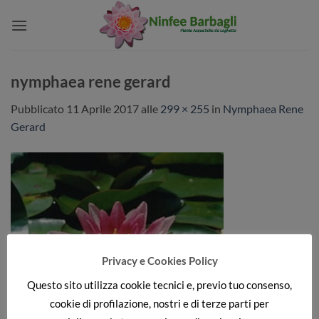
Salta
ai
contenuti
nymphaea rene gerard
Pubblicato
11 Aprile 2017
alle
299 × 255
in
Nymphaea Rene
Gerard
Privacy e Cookies Policy
Questo sito utilizza cookie tecnici e, previo tuo consenso,
cookie di profilazione, nostri e di terze parti per