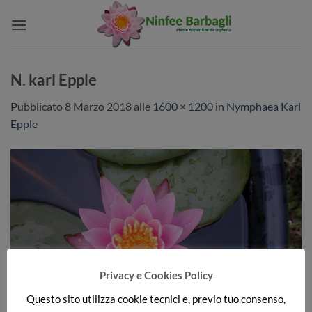
Salta
ai
contenuti
N. karl Epple
Pubblicato
8 Marzo 2018
alle
1600 × 1200
in
Nymphaea Karl
Epple
Privacy e Cookies Policy
Questo sito utilizza cookie tecnici e, previo tuo consenso,