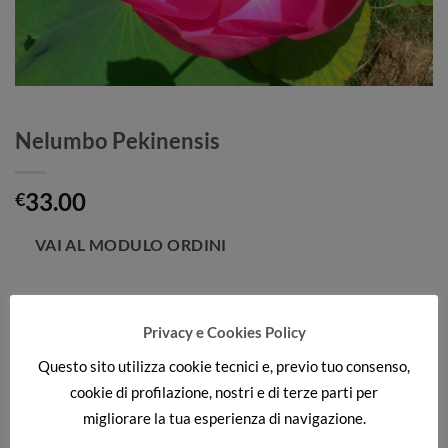
Nelumbo Pekinensis
33.00
€
Categorie:
Grandi e Medi
,
NELUMBO
Privacy e Cookies Policy
Questo sito utilizza cookie tecnici e, previo tuo consenso,
cookie di profilazione, nostri e di terze parti per
DESCRIZIONE
migliorare la tua esperienza di navigazione.
Loto medio con fiore rosso e petali appuntiti