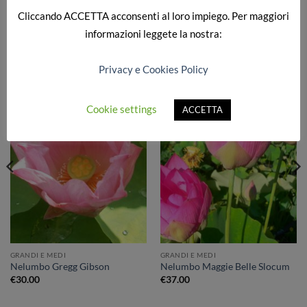
Cliccando
ACCETTA
acconsenti al loro impiego. Per maggiori
informazioni leggete la nostra:
PRODOTTI CORRELATI
Privacy e Cookies Policy
Cookie settings
ACCETTA
Aggiungi
Aggiungi
alla lista
alla lista
dei
dei
desideri
desideri
GRANDI E MEDI
GRANDI E MEDI
Nelumbo Gregg Gibson
Nelumbo Maggie Belle Slocum
€
30.00
€
37.00