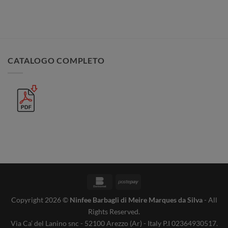
CATALOGO COMPLETO
Bankomat
Postepay
Copyright 2026 ©
Ninfee Barbagli di Meire Marques da Silva
- All
Rights Reserved.
Via Ca’ del Lanino snc - 52100 Arezzo (Ar) - Italy P.I 02364930517.