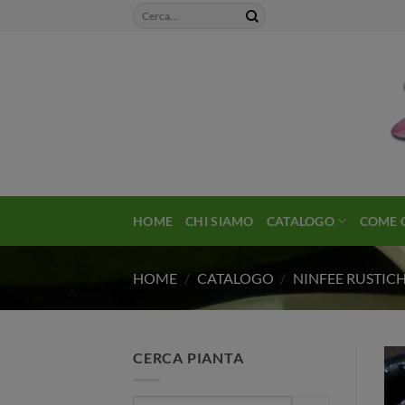
Salta
ai
contenuti
HOME
CHI SIAMO
CATALOGO
COME 
HOME
/
CATALOGO
/
NINFEE RUSTIC
CERCA PIANTA