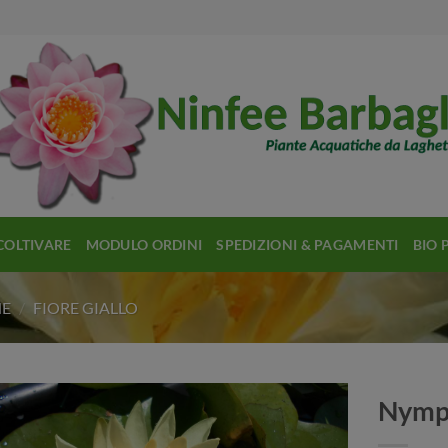
COLTIVARE
MODULO ORDINI
SPEDIZIONI & PAGAMENTI
BIO 
HE
/
FIORE GIALLO
Nymph