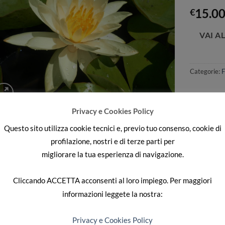
Aggiungi
15.0
alla lista
€
dei
desideri
Categorie:
F
Privacy e Cookies Policy
Questo sito utilizza cookie tecnici e, previo tuo consenso, cookie di
SCRIZIONE
profilazione, nostri e di terze parti per
migliorare la tua esperienza di navigazione.
fea grande, necessita di acqua profonda (oltre 60 cm)
Cliccando
ACCETTA
acconsenti al loro impiego. Per maggiori
informazioni leggete la nostra:
RODOTTI CORRELATI
Privacy e Cookies Policy