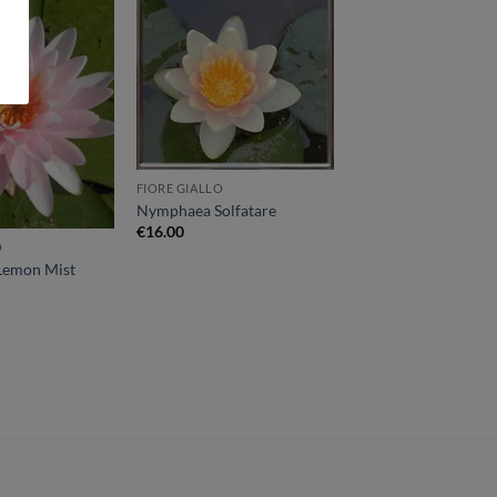
Aggiungi
Aggiungi
alla lista
alla lista
dei
dei
desideri
desideri
FIORE GIALLO
Nymphaea Solfatare
€
16.00
O
emon Mist