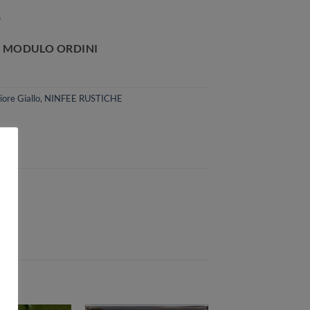
0
iore Giallo
,
NINFEE RUSTICHE