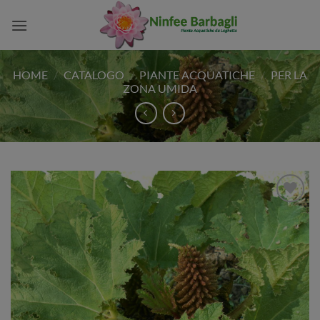
Salta
ai
contenuti
HOME
/
CATALOGO
/
PIANTE ACQUATICHE
/
PER LA
ZONA UMIDA
Aggiungi
alla lista
dei
desideri