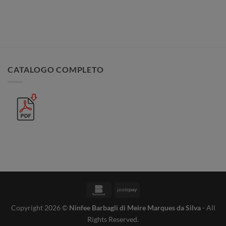
CATALOGO COMPLETO
Bankomat
Postepay
Copyright 2026 ©
Ninfee Barbagli di Meire Marques da Silva
- All
Rights Reserved.