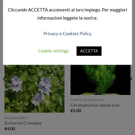
foglie enormi, proviene dalle Ande del Sud America
Cliccando
ACCETTA
acconsenti al loro impiego. Per maggiori
informazioni leggete la nostra:
PRODOTTI CORRELATI
Privacy e Cookies Policy
Cookie settings
ACCETTA
Aggiungi
Aggiungi
alla lista
alla lista
dei
dei
desideri
desideri
PIANTE ACQUATICHE
Ceratophyllum demersum
€
5.00
GALLEGGIANTI
Eichornia Crassipes
€
4.00