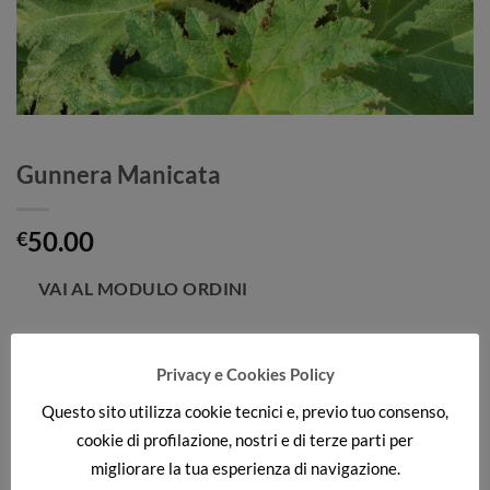
Gunnera Manicata
50.00
€
Categorie:
Per la zona Umida
,
PIANTE ACQUATICHE
Privacy e Cookies Policy
Questo sito utilizza cookie tecnici e, previo tuo consenso,
cookie di profilazione, nostri e di terze parti per
DESCRIZIONE
migliorare la tua esperienza di navigazione.