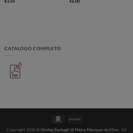
€
3.50
€
6.00
CATALOGO COMPLETO
Bankomat
Postepay
Copyright 2026 ©
Ninfee Barbagli di Meire Marques da Silva
- All