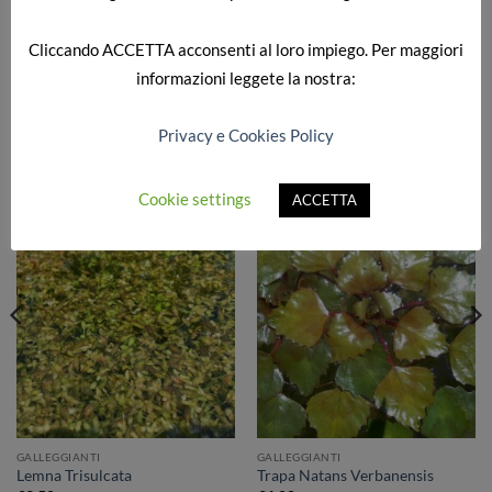
tutta immersa come ossigenante ma può anche essere
coltivata emersa, molto decorativa
Cliccando
ACCETTA
acconsenti al loro impiego. Per maggiori
informazioni leggete la nostra:
Privacy e Cookies Policy
PRODOTTI CORRELATI
Cookie settings
ACCETTA
Aggiungi
Aggiungi
alla lista
alla lista
dei
dei
desideri
desideri
GALLEGGIANTI
GALLEGGIANTI
Lemna Trisulcata
Trapa Natans Verbanensis