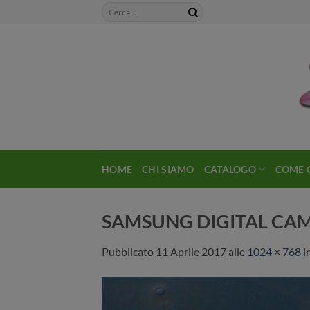
Salta
ai
contenuti
HOME
CHI SIAMO
CATALOGO
COME 
SAMSUNG DIGITAL CA
Pubblicato
11 Aprile 2017
alle
1024 × 768
i