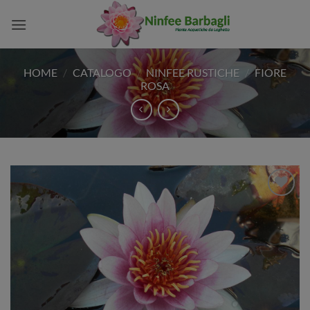
Salta
ai
contenuti
HOME
/
CATALOGO
/
NINFEE RUSTICHE
/
FIORE
ROSA
Aggiungi
alla lista
dei
desideri