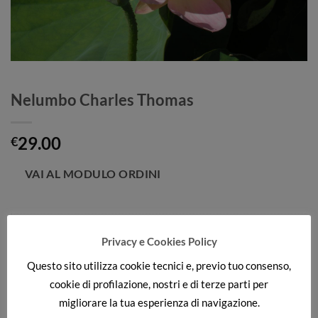
Nelumbo Charles Thomas
29.00
€
Categorie:
Grandi e Medi
,
NELUMBO
Privacy e Cookies Policy
Questo sito utilizza cookie tecnici e, previo tuo consenso,
DESCRIZIONE
cookie di profilazione, nostri e di terze parti per
migliorare la tua esperienza di navigazione.
Loto medio dal fiore rosa uniforme