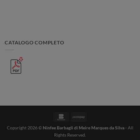
CATALOGO COMPLETO
Bankomat
Postepay
Copyright 2026 ©
Ninfee Barbagli di Meire Marques da Silva
- All
Rights Reserved.