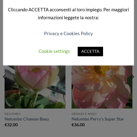
Cliccando
ACCETTA
acconsenti al loro impiego. Per maggiori
informazioni leggete la nostra:
PRODOTTI CORRELATI
Privacy e Cookies Policy
Cookie settings
ACCETTA
Aggiungi
Aggiungi
alla lista
alla lista
dei
dei
desideri
desideri
NELUMBO
GRANDI E MEDI
Nelumbo Chawan Basu
Nelumbo Perry’s Super Star
€
32.00
€
36.00