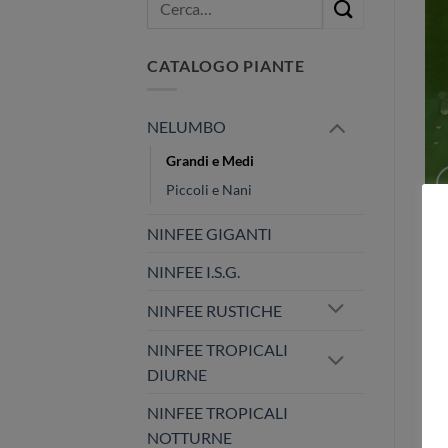
CATALOGO PIANTE
NELUMBO
Grandi e Medi
Piccoli e Nani
NINFEE GIGANTI
DE
NINFEE I.S.G.
NINFEE RUSTICHE
lot
NINFEE TROPICALI
DIURNE
P
NINFEE TROPICALI
NOTTURNE