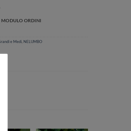
0
randi e Medi
,
NELUMBO