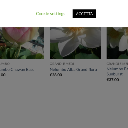
Cookie settings
ACCETTA
Aggiungi
Aggiungi
alla lista
alla lista
dei
dei
desideri
desideri
LUMBO
GRANDI E MEDI
GRANDI E ME
Nelumbo Per
umbo Chawan Basu
Nelumbo Alba Grandiflora
Sunburst
.00
€
28.00
€
37.00