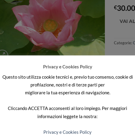
Aggiungi
30.0
alla lista
€
dei
desideri
Categorie:
G
Privacy e Cookies Policy
Questo sito utilizza cookie tecnici e, previo tuo consenso, cookie di
SCRIZIONE
profilazione, nostri e di terze parti per
migliorare la tua esperienza di navigazione.
o medio dal fiore rosa con petali a punta
Cliccando
ACCETTA
acconsenti al loro impiego. Per maggiori
informazioni leggete la nostra:
RODOTTI CORRELATI
Privacy e Cookies Policy