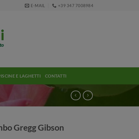
E-MAIL
+39 347 7008984
PISCINE E LAGHETTI
CONTATTI
bo Gregg Gibson