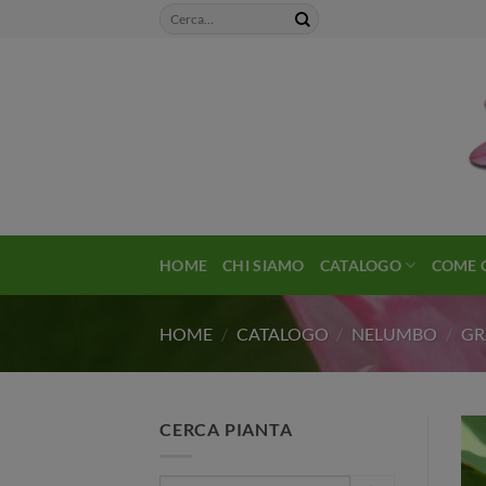
Salta
ai
contenuti
HOME
CHI SIAMO
CATALOGO
COME 
HOME
/
CATALOGO
/
NELUMBO
/
GR
CERCA PIANTA