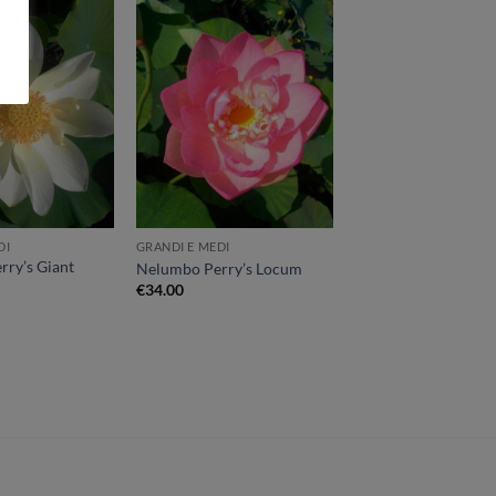
Aggiungi
Aggiungi
alla lista
alla lista
dei
dei
desideri
desideri
DI
GRANDI E MEDI
ry’s Giant
Nelumbo Perry’s Locum
€
34.00