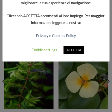
migliorare la tua esperienza di navigazione.
DESCRIZIONE
Cliccando
ACCETTA
acconsenti al loro impiego. Per maggiori
pianta con foglie verdi
informazioni leggete la nostra:
Privacy e Cookies Policy
PRODOTTI CORRELATI
Cookie settings
ACCETTA
Aggiungi
Aggiungi
alla lista
alla lista
dei
dei
desideri
desideri